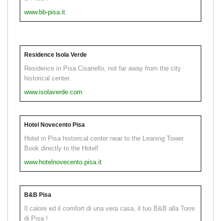
www.bb-pisa.it
Residence Isola Verde
Residence in Pisa Cisanello, not far away from the city
historical center.
www.isolaverde.com
Hotel Novecento Pisa
Hotel in Pisa historical center near to the Leaning Tower.
Book directly to the Hotel!
www.hotelnovecento.pisa.it
B&B Pisa
Il calore ed il comfort di una vera casa, il tuo B&B alla Torre
di Pisa !