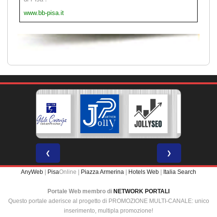
www.bb-pisa.it
❮
❯
AnyWeb
|
Pisa
Online |
Piazza Armerina
|
Hotels Web
|
Italia Search
Portale Web membro di
NETWORK PORTALI
Questo portale aderisce al progetto di PROMOZIONE MULTI-CANALE: unico
inserimento, multipla promozione!