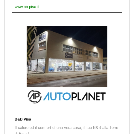
www.bb-pisa.it
B&B Pisa
Il calore ed il comfort di una vera casa, il tuo B&B alla Torre
di Pisa !