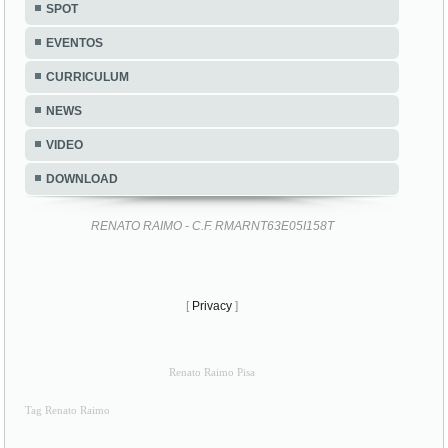
SPOT
EVENTOS
CURRICULUM
NEWS
VIDEO
DOWNLOAD
RENATO RAIMO - C.F. RMARNT63E05I158T
[
Privacy
]
Renato Raimo Pisa
Tag Renato Raimo