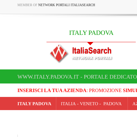
MEMBER OF
NETWORK PORTALI ITALIASEARCH
ITALY PADOVA
WWW.ITALY.PADOVA.IT - PORTALE DEDICATO
INSERISCI LA TUA AZIENDA
: PROMOZIONE
SIMU
ITALY PADOVA
ITALIA - VENETO - PADOVA
A