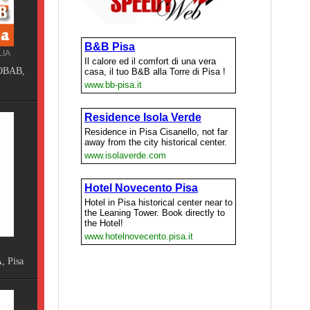
ING
Terme