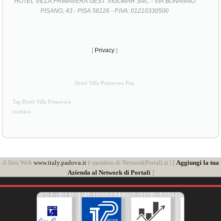
HOTEL VILLA PRIMAVERA GEST. VIGOMAR SNC - VIA BONANNO
PISANO, 43 - PISA 56126 - P.IVA: 01210330500
[
Privacy
]
Hotel Villa Primavera Pisa
Tag Hotel Villa Primavera
ricettiva
il Sito Web
www.italy.padova.it
è membro di NetworkPortali.it | [
Aggiungi la tua
Azienda al Network di Portali
]