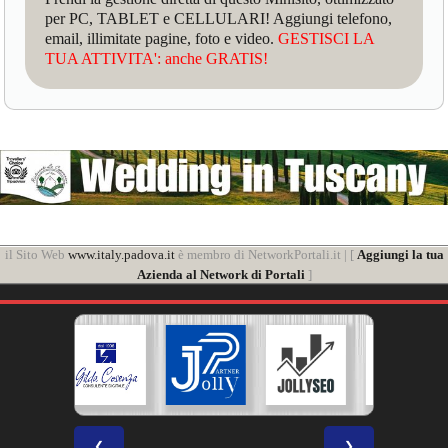
per PC, TABLET e CELLULARI! Aggiungi telefono,
email, illimitate pagine, foto e video.
GESTISCI LA
TUA ATTIVITA': anche GRATIS!
il Sito Web
www.italy.padova.it
è membro di NetworkPortali.it | [
Aggiungi la tua
Azienda al Network di Portali
]
❮
❯