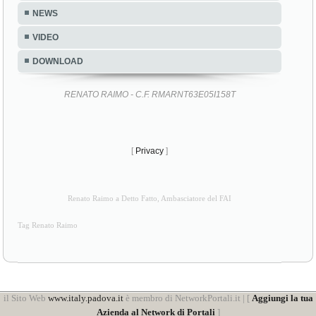
NEWS
VIDEO
DOWNLOAD
RENATO RAIMO - C.F. RMARNT63E05I158T
[
Privacy
]
Renato Raimo a Detto Fatto, Ambasciatore del FAI
Tag Renato Raimo
il Sito Web
www.italy.padova.it
è membro di NetworkPortali.it | [
Aggiungi la tua
Azienda al Network di Portali
]